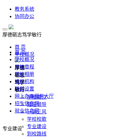
教务系统
协同办公
厚德
砺志
笃学
敏行
首 页
首 页
学校概况
学校概况
学校章程
厚德
学校相册
砺志
组织机构
笃学
院部设置
敏行
网上办事服务大厅
学校简介
招生信息网
现任领导
就业信息网
一训三风
学校校歌
专业建设
专业建设
到校路线