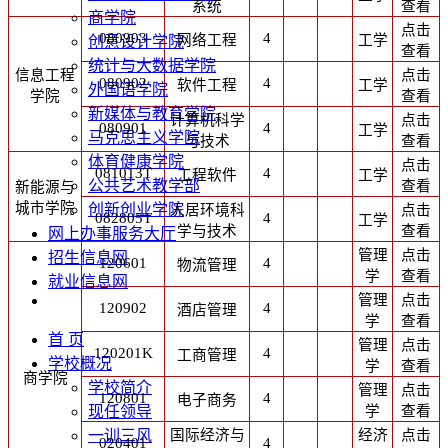
系统
查看
商学院
点击
080903
4
网络工程
工学
创意设计学院
查看
统计与大数据学院
信息工程
点击
080902
4
软件工程
工学
外国语学院
学院
查看
新媒体与教育学院
计算机科学
点击
080901
4
工学
马克思主义学院
与技术
查看
体育健康学院
点击
081013T
4
工程软件
工学
公共艺术教学部
查看
新能源与
城市学院
创新创业学院
人居环境科
点击
082805T
4
工学
学与技术
查看
网上办事服务大厅
管理
点击
招生信息网
120601
4
物流管理
学
查看
就业信息网
管理
点击
120902
4
酒店管理
学
查看
首 页
管理
点击
120201K
4
工商管理
学校概况
学
查看
商学院
学校简介
管理
点击
120801
4
电子商务
学
查看
现任领导
国际经济与
经济
点击
一训三风
020401
4