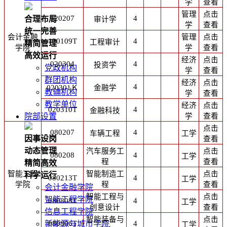
学
查看
管理
点击
120207
4
合理布局
审计学
学
查看
统一完善
会计金融
管理
点击
120109T
4
工程审计
精简管理
学院
学
查看
高效运行
经济
点击
020304
4
投资学
党政机构
学
查看
群团机构
经济
点击
4
020301Ｋ
金融学
教辅机构
学
查看
教学单位
经济
点击
020310T
4
金融科技
学
查看
院部设置
点击
080207
4
车辆工程
工学
因事设岗
查看
动态管理
汽车服务工
点击
080208
4
工学
程
查看
精简高效
智能工程
智能制造工
点击
科学运行
080213T
4
工学
学院
程
查看
会计金融学院
智能工程与
点击
智能工程学院
080808T
4
工学
创意设计
查看
信息工程学院
智能装备与
点击
080806T
4
新能源与城市学院
工学