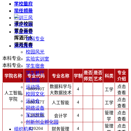
学校简介
学校章程
现任领导
学校相册
一训三风
漫步校园
学校校歌
置身画卷
专业建设
挥洒汗水
本科专业
灌溉青春
到校路线
校园风光
本科专业
实验实训室
本科专业
学生宿舍
是否
是否
专业
学生餐厅
学院名称
专业代码
专业名称
学制
科类
师范
艺术
介绍
图书馆
数据科学与
点击
运动场
080910T
4
工学
大数据技术
查看
人工智能
校园文化
学院
点击
运动会
080717T
4
人工智能
工学
查看
网络设备
管理
点击
军训剪影
120203K
4
会计学
学
查看
创新创业孵化园
管理
点击
120204
4
财务管理
组织机构