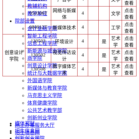
查看
教辅机构
网络与新媒
点击
050306T
4
教学单位
文学
体
查看
院部设置
点击
080912T
4
新媒体技术
工学
会计金融学院
查看
智能工程学院
艺术
点击
130503
4
环境设计
是
信息工程学院
学
查看
新能源与城市学院
创意设计
视觉传达设
艺术
点击
130502
4
是
商学院
学院
计
学
查看
创意设计学院
数字媒体艺
艺术
点击
130508
4
是
术
学
查看
统计与大数据学院
外国语学院
新媒体与教育学院
马克思主义学院
体育健康学院
公共艺术教学部
创新创业学院
媒体郑财
网上办事服务大厅
招生信息网
招生信息网
创新创业学院