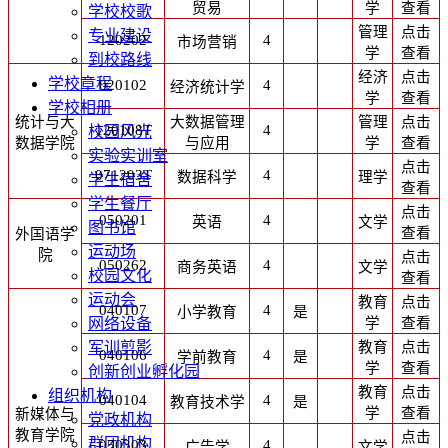
贸易
学
查看
学校校歌
管理
点击
专业建设
120202
4
市场营销
学
查看
到校路线
经济
点击
学校章程
020102
4
经济统计学
学
查看
学校相册
统计与大
大数据管理
管理
点击
120108T
4
校园风光
数据学院
与应用
学
查看
实验实训室
点击
071203T
4
数据科学
理学
学生宿舍
查看
学生餐厅
点击
050201
4
英语
文学
图书馆
查看
外国语学
运动场
院
点击
050262
4
商务英语
文学
校园文化
查看
运动会
教育
点击
040107
4
小学教育
是
学
查看
网络设备
教育
点击
军训剪影
040106
4
学前教育
是
学
查看
创新创业孵化园
教育
点击
组织机构
040104
4
教育技术学
是
学
查看
新媒体与
党政机构
教育学院
点击
群团机构
050303
4
广告学
文学