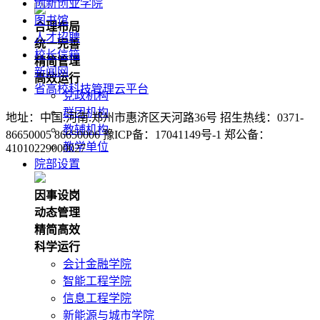
创新创业学院
图书馆
合理布局
人才招聘
统一完善
校长信箱
精简管理
新闻网
高效运行
省高校科技管理云平台
党政机构
群团机构
地址：中国.河南.郑州市惠济区天河路36号 招生热线：0371-
教辅机构
86650005 86650006 豫ICP备：17041149号-1 郑公备：
教学单位
41010229000027
院部设置
因事设岗
动态管理
精简高效
科学运行
会计金融学院
智能工程学院
信息工程学院
新能源与城市学院