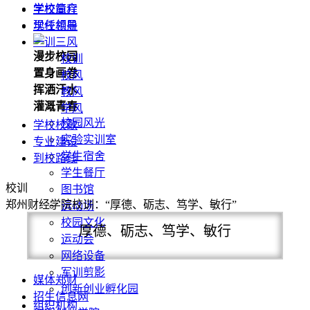
学校简介
学校章程
现任领导
学校相册
一训三风
漫步校园
校训
置身画卷
校风
挥洒汗水
教风
灌溉青春
学风
校园风光
学校校歌
实验实训室
专业建设
学生宿舍
到校路线
学生餐厅
校训
图书馆
郑州财经学院校训：“厚德、砺志、笃学、敏行”
运动场
校园文化
厚德、砺志、笃学、敏行
运动会
网络设备
军训剪影
媒体郑财
创新创业孵化园
招生信息网
组织机构