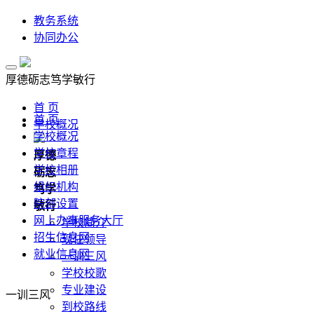
教务系统
协同办公
厚德
砺志
笃学
敏行
首 页
首 页
学校概况
学校概况
学校章程
厚德
学校相册
砺志
组织机构
笃学
院部设置
敏行
网上办事服务大厅
学校简介
招生信息网
现任领导
就业信息网
一训三风
学校校歌
专业建设
一训三风
到校路线