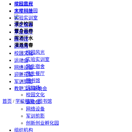
校园风光
学校章程
大学科技园
学校相册
实验实训室
漫步校园
学生宿舍
置身画卷
学生餐厅
挥洒汗水
图书馆
灌溉青春
运动场
校园风光
校园文化
实验实训室
运动会
学生宿舍
网络设备
学生餐厅
迎新花絮
图书馆
军训剪影
运动场
教职工迎新晚会
校园文化
首页
/
学校相册
/
图书馆
运动会
网络设备
军训剪影
创新创业孵化园
组织机构