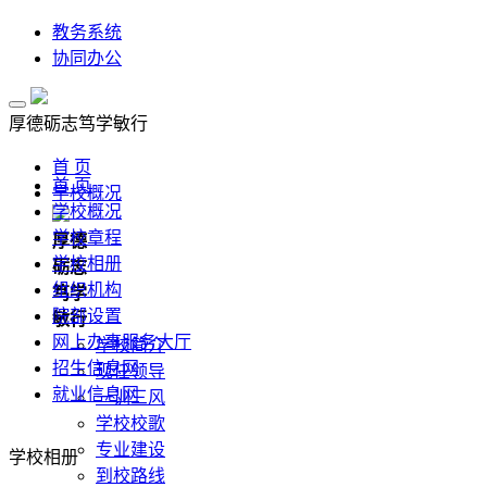
教务系统
协同办公
厚德
砺志
笃学
敏行
首 页
首 页
学校概况
学校概况
学校章程
厚德
学校相册
砺志
组织机构
笃学
院部设置
敏行
网上办事服务大厅
学校简介
招生信息网
现任领导
就业信息网
一训三风
学校校歌
专业建设
学校相册
到校路线