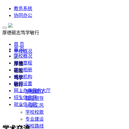
教务系统
协同办公
厚德
砺志
笃学
敏行
首 页
首 页
学校概况
学校概况
学校章程
厚德
学校相册
砺志
组织机构
笃学
院部设置
敏行
网上办事服务大厅
学校简介
招生信息网
现任领导
就业信息网
一训三风
学校校歌
专业建设
到校路线
学术交流