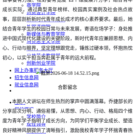
商学院
成长实际，通过典型青年榜样、校园真实案例及社会热点故
创意设计学院
事，层层剖析新时代青年成长成才的核心素养要求。最后，她
统计与大数据学院
外国语学院
结合青年学生的校园日常与未来发展，寄语在场学子：身处推
新媒体与教育学院
进中国式现代化建设的关键阶段，新时代青年应兼顾思想、内
马克思主义学院
心、行动与眼界，坚定理想跟党走，锤炼过硬本领，怀抱热忱
体育健康学院
公共艺术教学部
初心，以实干担当奔赴属于青年的远大前程。
创新创业学院
网上办事服务大厅
招生信息网
就业信息网
合影留念
本期人文讲坛在师生热烈的掌声中圆满落幕。乔捷部长的
首 页
学校概况
分享层次分明、通俗易懂，从思想、内心、行动、格局四个维
学校简介
度为青年学子指明了成长方向，为同学们平衡学业成长、塑造
现任领导
良好精神风貌提供了清晰指引，激励我校青年学子怀揣青春热
一训三风