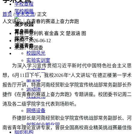
学校章程
学校相册
首页
/
学术交流
/ 正文
人文讲坛｜在青春的赛道上奋力奔跑
漫步校园
置身画卷
作者：金利帆 崔金鑫 文 楚淑涵 图
挥洒汗水
时间：2026-06-12
灌溉青春
来源：校团委
校园风光
实验实训室
为深入学习宣传贯彻习近平新时代中国特色社会主义思
学生宿舍
学生餐厅
想，6月11日下午，我校2026年“人文讲坛”在德正楼第一学术
图书馆
报告厅开讲，特邀河南经贸职业学院宣传统战部常务副部长乔
运动场
捷作《在青春的赛道上奋力奔跑》专题讲座。校团委书记周二
校园文化
运动会
涛及各二级学院学生代表到场聆听。
网络设备
军训剪影
乔捷部长是河南经贸职业学院宣传统战部常务副部长、河
创新创业孵化园
南省青年理论宣讲专家，曾获全国高校商业精英挑战赛最佳指
组织机构