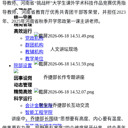
导教师、河南省“挑战杯”大学生课外学术科技作品竞赛优秀指
合理布局
导教师、河南省教育厅优秀共青团干部等荣誉，并担任2023
统一完善
年、2025年河南省秋季开学思政第一课主讲老师。
精简管理
高效运行
党政机构
群团机构
人文讲坛现场
教辅机构
教学单位
院部设置
乔捷部长作专题讲座
因事设岗
动态管理
精简高效
科学运行
学生与乔捷部长互动交流
会计金融学院
智能工程学院
讲座中，乔捷部长围绕“思想要有高度、内心要有温度、
信息工程学院
新能源与城市学院
做事要有力度、视野要有宽度”四个维度展开分享，结合青年