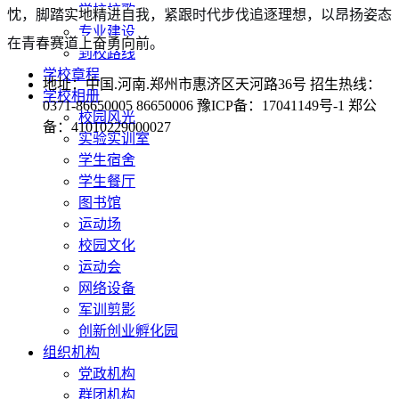
学校校歌
忱，脚踏实地精进自我，紧跟时代步伐追逐理想，以昂扬姿态
专业建设
在青春赛道上奋勇向前。
到校路线
学校章程
地址：中国.河南.郑州市惠济区天河路36号 招生热线：
学校相册
0371-86650005 86650006 豫ICP备：17041149号-1 郑公
校园风光
备：41010229000027
实验实训室
学生宿舍
学生餐厅
图书馆
运动场
校园文化
运动会
网络设备
军训剪影
创新创业孵化园
组织机构
党政机构
群团机构