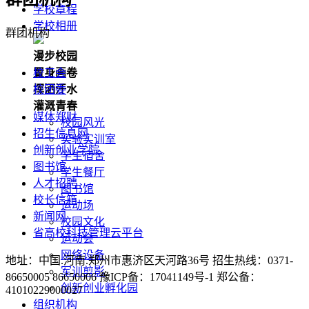
学校章程
学校相册
群团机构
漫步校园
校工会
置身画卷
校团委
挥洒汗水
灌溉青春
媒体郑财
校园风光
招生信息网
实验实训室
创新创业学院
学生宿舍
图书馆
学生餐厅
人才招聘
图书馆
校长信箱
运动场
新闻网
校园文化
省高校科技管理云平台
运动会
网络设备
地址：中国.河南.郑州市惠济区天河路36号 招生热线：0371-
军训剪影
86650005 86650006 豫ICP备：17041149号-1 郑公备：
创新创业孵化园
41010229000027
组织机构