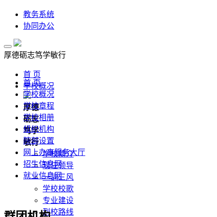
教务系统
协同办公
厚德
砺志
笃学
敏行
首 页
首 页
学校概况
学校概况
学校章程
厚德
学校相册
砺志
组织机构
笃学
院部设置
敏行
网上办事服务大厅
学校简介
招生信息网
现任领导
就业信息网
一训三风
学校校歌
专业建设
到校路线
群团机构