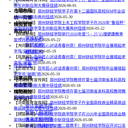
孪生创新应用大赛获佳绩
2026-06-01
合理布局
【网易新闻】
郑州财经学院学子在第十二届国际高校BIM毕业设
计创新大赛中再创佳绩
2026-05-30
统一完善
【网易新闻】
郑州财经学院土木工程学院学子在2026年“鲁班杯”
精简管理
全国高校数字孪生创新应用大赛再创佳绩
2026-05-22
高效运行
【网易新闻】
郑州财经学院举行2026年度“5・25”心理健康教育
党政机构
宣传月启动仪式
2026-05-22
群团机构
【大河报】
百年匠心对话青春创意！郑州财经学院毕业展搭起老
字号“破圈”桥
2026-05-19
教辅机构
【凤凰网】
百年匠心对话青春创意！郑州财经学院毕业展搭起老
教学单位
字号“破圈”桥
2026-05-19
院部设置
【正观生活】
百年匠心对话青春创意！郑州财经学院毕业展搭起
老字号“破圈”桥
2026-05-19
因事设岗
【河南教育宣传网】
郑州财经学院教师在第七届河南省本科高校
动态管理
教师教学创新大赛中获佳绩
2026-05-18
【网易新闻】
郑州财经学院教师在第七届河南省本科高校教师教
精简高效
学创新大赛斩获佳绩
2026-05-12
科学运行
【河南教育宣传网】
郑州财经学院学子在全国高校商业精英挑战
会计金融学院
赛品牌策划竞赛中获佳绩
2026-05-09
智能工程学院
【网易新闻】
郑州财经学院商学院学子在2026年全国高校商业精
信息工程学院
英挑战赛品牌策划竞赛中斩获佳绩
2026-05-08
【顶端新闻】
豫藏共济、十二载携手！郑州财经学院召开对口支
新能源与城市学院