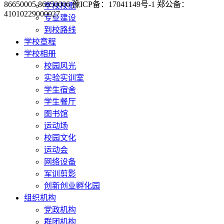
86650005 86650006 豫ICP备：17041149号-1 郑公备：
学校校歌
41010229000027
专业建设
到校路线
学校章程
学校相册
校园风光
实验实训室
学生宿舍
学生餐厅
图书馆
运动场
校园文化
运动会
网络设备
军训剪影
创新创业孵化园
组织机构
党政机构
群团机构