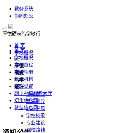
教务系统
协同办公
厚德
砺志
笃学
敏行
首 页
首 页
学校概况
学校概况
学校章程
厚德
学校相册
砺志
组织机构
笃学
院部设置
敏行
网上办事服务大厅
学校简介
招生信息网
现任领导
就业信息网
一训三风
学校校歌
专业建设
到校路线
通知公告