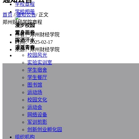
学校章程
学校相册
首页
/
通知公告
/ 正文
郑州财经学院章程
漫步校园
置身画卷
作者：郑州财经学院
挥洒汗水
时间：2025-02-17
灌溉青春
来源：郑州财经学院
校园风光
实验实训室
学生宿舍
学生餐厅
图书馆
运动场
校园文化
运动会
网络设备
军训剪影
创新创业孵化园
组织机构