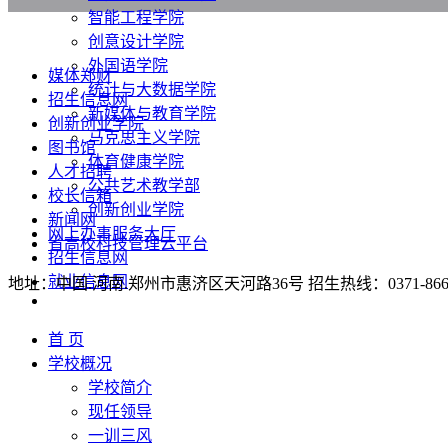
智能工程学院
创意设计学院
外国语学院
媒体郑财
统计与大数据学院
招生信息网
新媒体与教育学院
创新创业学院
马克思主义学院
图书馆
体育健康学院
人才招聘
公共艺术教学部
校长信箱
创新创业学院
新闻网
网上办事服务大厅
省高校科技管理云平台
招生信息网
就业信息网
地址：中国.河南.郑州市惠济区天河路36号 招生热线：0371-86650005 8
首 页
学校概况
学校简介
现任领导
一训三风