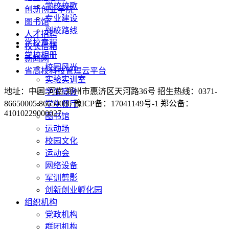
学校校歌
创新创业学院
专业建设
图书馆
到校路线
人才招聘
学校章程
校长信箱
学校相册
新闻网
校园风光
省高校科技管理云平台
实验实训室
地址：中国.河南.郑州市惠济区天河路36号 招生热线：0371-
学生宿舍
86650005 86650006 豫ICP备：17041149号-1 郑公备：
学生餐厅
41010229000027
图书馆
运动场
校园文化
运动会
网络设备
军训剪影
创新创业孵化园
组织机构
党政机构
群团机构