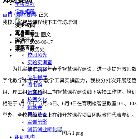
学校章程
学校相册
首页
/
郑财要闻
/ 正文
我校开展智慧课程线下工作坊培训
漫步校园
置身画卷
作者：张甜 图文
挥洒汗水
时间：2026-06-17
灌溉青春
来源：教务处
校园风光
实验实训室
为扎实推进2026年春季智慧课程建设，进一步提升教师数
学生宿舍
学生餐厅
字化教学水平与AI教学工具实操能力，我校分批次开展经管
图书馆
组、理工组、文科组三期智慧课程建设线下实操工作坊。培训
运动场
校园文化
相继于5月19日、5月26日、6月9日在育明楼智慧教室101、103
运动会
网络设备
举办，全校校级及以上在线开放课程项目团队教师代表参训。
军训剪影
创新创业孵化园
组织机构