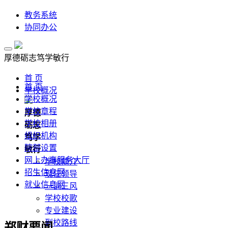
教务系统
协同办公
厚德
砺志
笃学
敏行
首 页
首 页
学校概况
学校概况
学校章程
厚德
学校相册
砺志
组织机构
笃学
院部设置
敏行
网上办事服务大厅
学校简介
招生信息网
现任领导
就业信息网
一训三风
学校校歌
专业建设
到校路线
郑财要闻