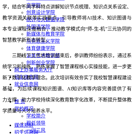
商学院
学，结合不同学科特点讲解知识节点梳理、知识点关系设定、
创意设计学院
教学资源关联等实操要点，引导教师将AI技术、知识图谱与
统计与大数据学院
外国语学院
本专业课程深度融合，推动教学模式向“师-生-机”三元协同的
新媒体与教育学院
智慧教学新形态转型。
马克思主义学院
体育健康学院
三期线下工作坊培训结束后，参训教师纷纷表示，通过系
公共艺术教学部
创新创业学院
统学习和操练，熟练掌握了智慧课程核心实操技能，进一步更
网上办事服务大厅
招生信息网
新了数字化教学理念。此次培训有效夯实了我校智慧课程建设
就业信息网
基础，为后续课程知识图谱、AI知识库等内容完善提供了有
力支撑，助力学校持续深化教育数字化改革，不断提升整体教
首 页
学校概况
学质量与人才培养水平。
学校简介
现任领导
媒体郑财
一训三风
招生信息网