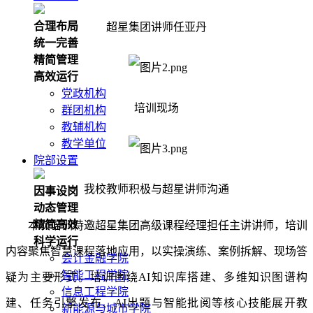
合理布局
超星集团讲师任亚丹
统一完善
精简管理
高效运行
党政机构
培训现场
群团机构
教辅机构
教学单位
院部设置
我校教师积极与超星讲师沟通
因事设岗
动态管理
精简高效
本次培训特邀超星集团高级课程经理担任主讲讲师，培训
科学运行
内容聚焦智慧课程落地应用，以实操演练、案例拆解、现场答
会计金融学院
智能工程学院
疑为主要形式。培训围绕AI知识库搭建、多维知识图谱构
信息工程学院
建、任务引擎发布、AI出题与智能批阅等核心技能展开教
新能源与城市学院