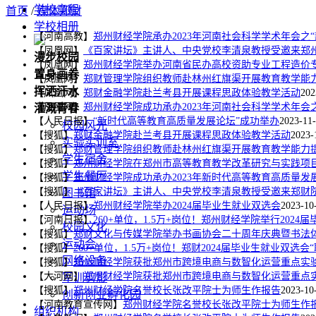
学校章程
首页
/
媒体郑财
学校相册
【河南高教】
郑州财经学院承办2023年河南社会科学学术年会之
【凤凰网】
《百家讲坛》主讲人、中央党校李清泉教授受邀来郑
漫步校园
【凤凰网】
郑州财经学院举办河南省民办高校资助专业工程造价
置身画卷
【凤凰网】
郑财管理学院组织教师赴林州红旗渠开展教育教学能
挥洒汗水
【凤凰网】
郑财金融学院赴兰考县开展课程思政体验教学活动
202
【凤凰网】
郑州财经学院成功承办2023年河南社会科学学术年会
灌溉青春
【人民日报】
“新时代高等教育高质量发展论坛”成功举办
2023-11
校园风光
【搜狐】
郑财金融学院赴兰考县开展课程思政体验教学活动
2023-
实验实训室
【搜狐】
郑财管理学院组织教师赴林州红旗渠开展教育教学能力
学生宿舍
【搜狐】
郑州财经学院在郑州市高等教育教学改革研究与实践项
学生餐厅
【搜狐】
郑州财经学院成功承办2023年新时代高等教育高质量发
【搜狐】
《百家讲坛》主讲人、中央党校李清泉教授受邀来郑财
图书馆
【人民日报】
郑州财经学院举办2024届毕业生就业双选会
2023-10
运动场
【河南日报】
260+单位，1.5万+岗位！郑州财经学院举行2024
校园文化
【搜狐】
郑财文化与传媒学院举办书画协会二十周年庆典暨书法
运动会
【搜狐】
260+单位，1.5万+岗位！郑财2024届毕业生就业双选会
网络设备
【搜狐】
郑州财经学院获批郑州市跨境电商与数智化运营重点实
【大河网】
郑州财经学院获批郑州市跨境电商与数智化运营重点
军训剪影
【搜狐】
郑州财经学院名誉校长张改平院士为师生作报告
2023-10
创新创业孵化园
【河南教育宣传网】
郑州财经学院名誉校长张改平院士为师生作
组织机构