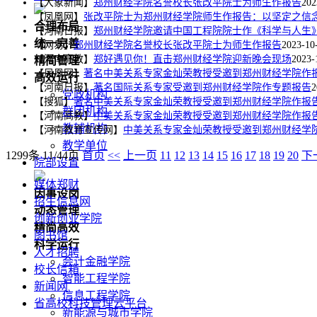
【大象新闻】
郑州财经学院名誉校长张改平院士为师生作报告
202
【凤凰网】
张改平院士为郑州财经学院师生作报告：以坚定之信
合理布局
【河南日报】
郑州财经学院邀请中国工程院院士作《科学与人生
统一完善
【网易】
郑州财经学院名誉校长张改平院士为师生作报告
2023-10
【河南高教】
郑好遇见你！直击郑州财经学院迎新晚会现场
2023-
精简管理
【凤凰网】
著名中美关系专家金灿荣教授受邀到郑州财经学院作
高效运行
【河南日报】
著名国际关系专家受邀到郑州财经学院作专题报告
2
党政机构
【搜狐】
著名中美关系专家金灿荣教授受邀到郑州财经学院作报
群团机构
【河南高教】
中美关系专家金灿荣教授受邀到郑州财经学院作报
教辅机构
【河南教育宣传网】
中美关系专家金灿荣教授受邀到郑州财经学
教学单位
1299条 11/44页
首页
<<
上一页
11
12
13
14
15
16
17
18
19
20
下
院部设置
媒体郑财
因事设岗
招生信息网
动态管理
创新创业学院
精简高效
图书馆
科学运行
人才招聘
会计金融学院
校长信箱
智能工程学院
新闻网
信息工程学院
省高校科技管理云平台
新能源与城市学院