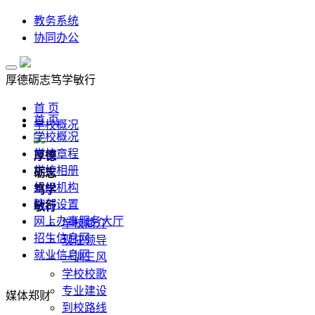
教务系统
协同办公
厚德
砺志
笃学
敏行
首 页
首 页
学校概况
学校概况
学校章程
厚德
学校相册
砺志
组织机构
笃学
院部设置
敏行
网上办事服务大厅
学校简介
招生信息网
现任领导
就业信息网
一训三风
学校校歌
专业建设
媒体郑财
到校路线