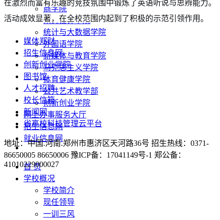
在激烈而富有乐趣的竞技氛围中锻炼了英语听说与思辨能力。
商学院
活动成效显著，在全校范围内起到了积极的示范引领作用。
创意设计学院
统计与大数据学院
媒体郑财
外国语学院
招生信息网
新媒体与教育学院
创新创业学院
马克思主义学院
图书馆
体育健康学院
人才招聘
公共艺术教学部
校长信箱
创新创业学院
新闻网
网上办事服务大厅
省高校科技管理云平台
招生信息网
就业信息网
地址：中国.河南.郑州市惠济区天河路36号 招生热线：0371-
86650005 86650006 豫ICP备：17041149号-1 郑公备：
41010229000027
首 页
学校概况
学校简介
现任领导
一训三风