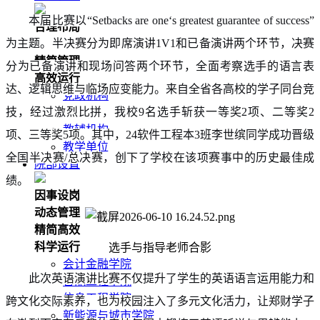
本届比赛以“Setbacks are one‘s greatest guarantee of success”
合理布局
为主题。半决赛分为即席演讲1V1和已备演讲两个环节，决赛
统一完善
精简管理
分为已备演讲和现场问答两个环节，全面考察选手的语言表
高效运行
达、逻辑思维与临场应变能力。来自全省各高校的学子同台竞
党政机构
技，经过激烈比拼，我校9名选手斩获一等奖2项、二等奖2
群团机构
教辅机构
项、三等奖5项。其中，24软件工程本3班李世缤同学成功晋级
教学单位
全国半决赛/总决赛，创下了学校在该项赛事中的历史最佳成
院部设置
绩。
因事设岗
动态管理
精简高效
科学运行
选手与指导老师合影
会计金融学院
此次英语演讲比赛不仅提升了学生的英语语言运用能力和
智能工程学院
信息工程学院
跨文化交际素养，也为校园注入了多元文化活力，让郑财学子
新能源与城市学院