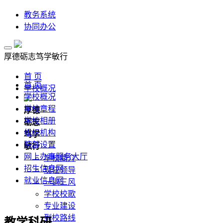
教务系统
协同办公
厚德
砺志
笃学
敏行
首 页
首 页
学校概况
学校概况
学校章程
厚德
学校相册
砺志
组织机构
笃学
院部设置
敏行
网上办事服务大厅
学校简介
招生信息网
现任领导
就业信息网
一训三风
学校校歌
专业建设
到校路线
教学科研