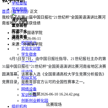
学校章程
学校相册
首页
/
教学科研
/ 正文
我校学子在第31届中国日报社“21世纪杯”全国英语演讲比赛河
漫步校园
南省地区决赛喜获佳绩
置身画卷
挥洒汗水
作者：外国语学院
灌溉青春
时间：2026-06-11
校园风光
来源：外国语学院
实验实训室
学生宿舍
6月5日至7日，由中国日报社指导、21世纪报社主办的第
学生餐厅
图书馆
31届中国日报社“21世纪杯”全国英语演讲比赛河南省地区决赛
运动场
圆满落幕。该赛事入选《全国普通高校大学生竞赛分析报告》
校园文化
竞赛目录，是教育部官方认可的全国性赛事之一。
运动会
网络设备
军训剪影
创新创业孵化园
比赛现场
组织机构