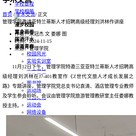
学校章程
学校相册
首页
/
学术交流
/ 正文
管理学院邀请亚特兰蒂斯人才招聘高级经理刘洪林作讲座
漫步校园
置身画卷
作者：宋冠杰 文 娄娜 图
挥洒汗水
时间：2024-11-15
灌溉青春
来源：管理学院
校园风光
实验实训室
1
1
月
12
日
下午
，
管理学院特邀三亚
亚特兰蒂斯人才招聘高
学生宿舍
学生餐厅
级经理刘洪林在
J7-40
1教室
作《
Z世代文旅人才成长发展之
图书馆
路》专题
讲座
，
管理学院党总支书记袁清、酒店管理专业教师
运动场
及学生参会聆听。会议由
管理学院旅游管理教研室主任娄娜教
校园文化
运动会
授主持。
网络设备
军训剪影
创新创业孵化园
组织机构