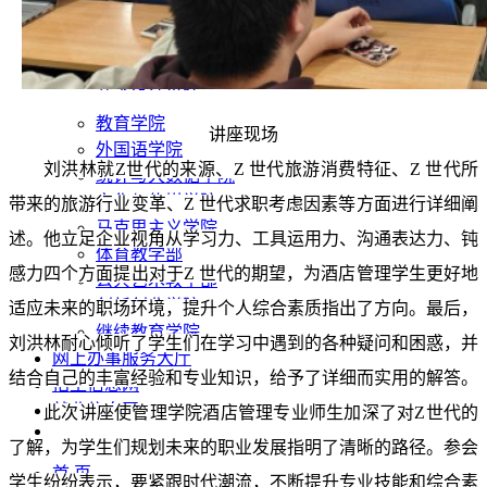
信息工程学院
土木工程学院
智能工程学院
艺术设计学院
教育学院
讲座现场
外国语学院
刘洪林
就
Z世代
的来源、
Z 世代旅游消费特征、Z 世代所
统计与大数据学院
文化与传媒学院
带来的旅游行业变革、Z 世代求职考虑因素等方面进行详细阐
马克思主义学院
述。他立足企业视角从学习力、工具运用力、沟通表达力、钝
体育教学部
感力四个方面提出对于Z 世代的期望，为酒店管理学生更好地
公共艺术教学部
创新创业学院
适应未来的职场环境，提升个人综合素质指出了方向
。最后，
继续教育学院
刘洪林
耐心倾听了学生们在
学习中
遇到的各种疑问和困惑，
并
网上办事服务大厅
结合自己的丰富经验和专业知识，给予了详细而实用的解答。
招生信息网
就业信息网
此次讲座使管理学院酒店管理专业师生加深了对
Z世代的
了解，为学生们规划未来的职业发展指明了清晰的路径。参会
首 页
学生纷纷表示，要紧跟时代潮流，不断提升专业技能和综合素