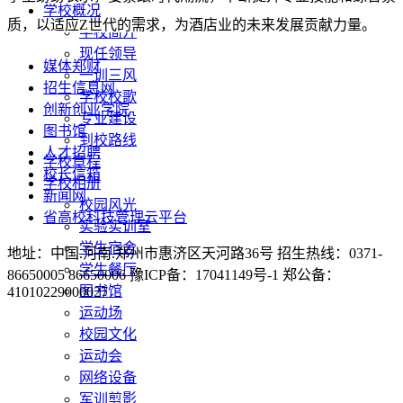
学校概况
质，以适应Z世代的需求，为酒店业的未来发展贡献力量。
学校简介
现任领导
媒体郑财
一训三风
招生信息网
学校校歌
创新创业学院
专业建设
图书馆
到校路线
人才招聘
学校章程
校长信箱
学校相册
新闻网
校园风光
省高校科技管理云平台
实验实训室
学生宿舍
地址：中国.河南.郑州市惠济区天河路36号 招生热线：0371-
学生餐厅
86650005 86650006 豫ICP备：17041149号-1 郑公备：
图书馆
41010229000027
运动场
校园文化
运动会
网络设备
军训剪影