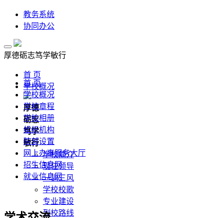
教务系统
协同办公
厚德
砺志
笃学
敏行
首 页
首 页
学校概况
学校概况
学校章程
厚德
学校相册
砺志
组织机构
笃学
院部设置
敏行
网上办事服务大厅
学校简介
招生信息网
现任领导
就业信息网
一训三风
学校校歌
专业建设
到校路线
学术交流