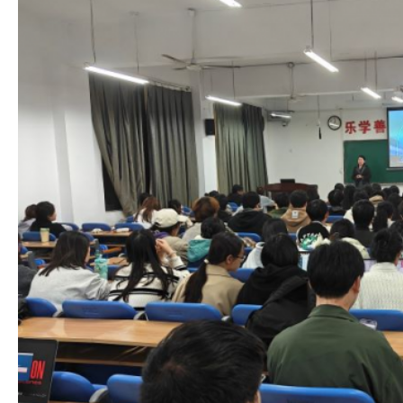
合理布局
统一完善
精简管理
高效运行
党政机构
群团机构
教辅机构
教学单位
院部设置
因事设岗
动态管理
精简高效
科学运行
会计学院
商学院
金融学院
管理学院