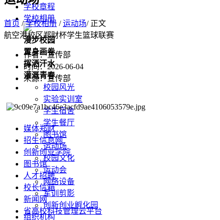
学校章程
学校相册
首页
/
学校相册
/
运动场
/ 正文
航空港校区郑财杯学生篮球联赛
漫步校园
置身画卷
作者：宣传部
挥洒汗水
时间：2026-06-04
灌溉青春
来源：宣传部
校园风光
实验实训室
学生宿舍
学生餐厅
媒体郑财
图书馆
招生信息网
运动场
创新创业学院
校园文化
图书馆
运动会
人才招聘
网络设备
校长信箱
军训剪影
新闻网
创新创业孵化园
省高校科技管理云平台
组织机构