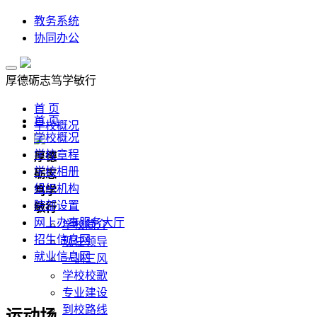
教务系统
协同办公
厚德
砺志
笃学
敏行
首 页
首 页
学校概况
学校概况
学校章程
厚德
学校相册
砺志
组织机构
笃学
院部设置
敏行
网上办事服务大厅
学校简介
招生信息网
现任领导
就业信息网
一训三风
学校校歌
专业建设
到校路线
运动场