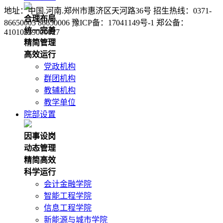
地址：中国.河南.郑州市惠济区天河路36号 招生热线：0371-
合理布局
86650005 86650006 豫ICP备：17041149号-1 郑公备：
统一完善
41010229000027
精简管理
高效运行
党政机构
群团机构
教辅机构
教学单位
院部设置
因事设岗
动态管理
精简高效
科学运行
会计金融学院
智能工程学院
信息工程学院
新能源与城市学院